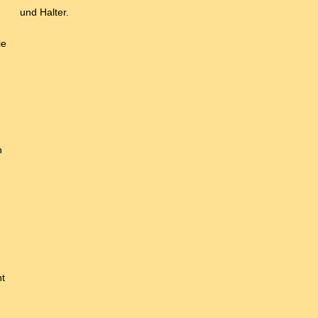
und Halter.
ie
h
ht