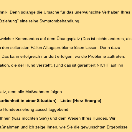
echnik. Denn solange die Ursache für das unerwünschte Verhalten Ihres
 "Erziehung" eine reine Symptombehandlung.
welcher Kommandos auf dem Übungsplatz (Das ist nichts anderes, als
n den seltensten Fällen Alltagsprobleme lösen lassen. Denn dazu
 Das kann erfolgreich nur dort erfolgen, wo die Probleme auftreten.
ion, die der Hund versteht. (Und das ist garantiert NICHT auf ihn
satz, dem alle Maßnahmen folgen:
lichkeit in einer Situation) - Liebe (Herz-Energie)
iche Hundeerziehung ausschlaggebend.
ch Ihnen (was möchten Sie?) und dem Wesen Ihres Hundes. Wir
Maßnahmen und ich zeige Ihnen, wie Sie die gewünschten Ergebnisse