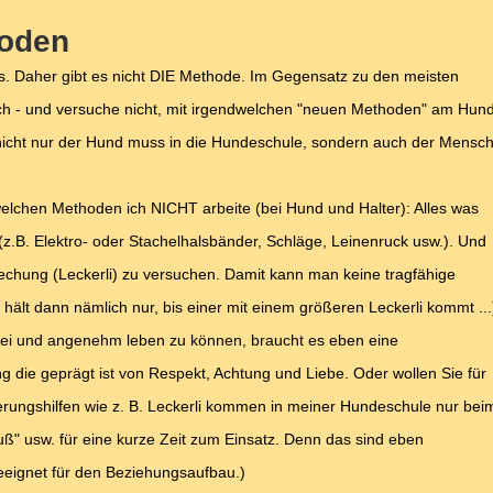
hoden
s. Daher gibt es nicht DIE Methode. Im Gegensatz zu den meisten
h - und versuche nicht, mit irgendwelchen "neuen Methoden" am Hun
icht nur der Hund muss in die Hundeschule, sondern auch der Mensch
elchen Methoden ich NICHT arbeite (bei Hund und Halter): Alles was
(z.B. Elektro- oder Stachelhalsbänder, Schläge, Leinenruck usw.). Und
techung (Leckerli) zu versuchen. Damit kann man keine tragfähige
lt dann nämlich nur, bis einer mit einem größeren Leckerli kommt ...
frei und angenehm leben zu können, braucht es eben eine
die geprägt ist von Respekt, Achtung und Liebe. Oder wollen Sie für
erungshilfen wie z. B. Leckerli kommen in meiner Hundeschule nur bei
uß" usw. für eine kurze Zeit zum Einsatz. Denn das sind eben
geeignet für den Beziehungsaufbau.)